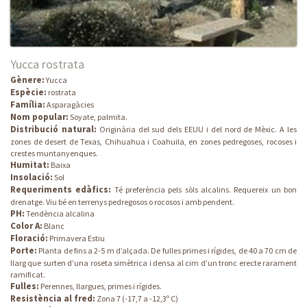
Yucca rostrata
Gènere:
Yucca
Espècie:
rostrata
Família:
Asparagàcies
Nom popular:
Soyate, palmita.
Distribució natural:
Originària del sud dels EEUU i del nord de Mèxic. A les
zones de desert de Texas, Chihuahua i Coahuila, en zones pedregoses, rocoses i
crestes muntanyenques.
Humitat:
Baixa
Insolació:
Sol
Requeriments edàfics:
Té preferència pels sòls alcalins. Requereix un bon
drenatge. Viu bé en terrenys pedregosos o rocosos i amb pendent.
PH:
Tendència alcalina
Color A:
Blanc
Floració:
Primavera Estiu
Porte:
Planta de fins a 2-5 m d’alçada. De fulles primes i rígides, de 40 a 70 cm de
llarg que surten d’una roseta simètrica i densa al cim d’un tronc erecte rarament
ramificat.
Fulles:
Perennes, llargues, primes i rígides.
Resistència al fred:
Zona 7 (-17,7 a -12,3º C)