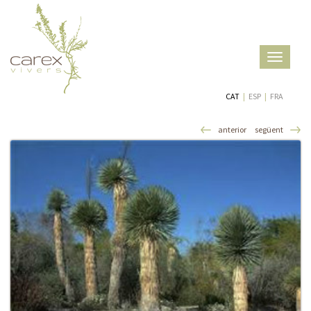
Toggle
navigatio
CAT
|
ESP
|
FRA
anterior
següent