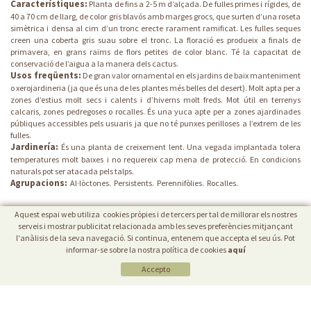
Característiques:
Planta de fins a 2-5 m d’alçada. De fulles primes i rígides, de
40 a 70 cm de llarg, de color gris blavós amb marges grocs, que surten d’una roseta
simètrica i densa al cim d’un tronc erecte rarament ramificat. Les fulles seques
creen una coberta gris suau sobre el tronc. La floració es produeix a finals de
primavera, en grans raïms de flors petites de color blanc. Té la capacitat de
conservació de l’aigua a la manera dels cactus.
Usos freqüents:
De gran valor ornamental en els jardins de baix manteniment
o xerojardineria (ja que és una de les plantes més belles del desert). Molt apta per a
zones d’estius molt secs i calents i d’hiverns molt freds. Mot útil en terrenys
calcaris, zones pedregoses o rocalles. És una yuca apte per a zones ajardinades
públiques accessibles pels usuaris ja que no té punxes perilloses a l’extrem de les
fulles.
Jardinería:
És una planta de creixement lent. Una vegada implantada tolera
temperatures molt baixes i no requereix cap mena de protecció. En condicions
naturals pot ser atacada pels talps.
Agrupacions:
Al·lòctones.
Persistents.
Perennifòlies.
Rocalles.
Aquest espai web utiliza cookies pròpies i de tercers per tal de millorar els nostres
serveis i mostrar publicitat relacionada amb les seves preferències mitjançant
l'anàlisis de la seva navegació. Si continua, entenem que accepta el seu ús. Pot
informar-se sobre la nostra política de cookies
aquí
Accepto
POLÍTICA DE COOKIES
|
AVÍS LEGAL
|
PROTECCIÓ DE DADES
VIVERS CAREX
Ctra. Borgonyà-Orriols (GI-513) Km. 1,9
17844 Cornellà de Terri
(Girona)
Tèl.: 34-972 59 50 10 - Fax: 34-972 59 46 09 -
info@carex.cat