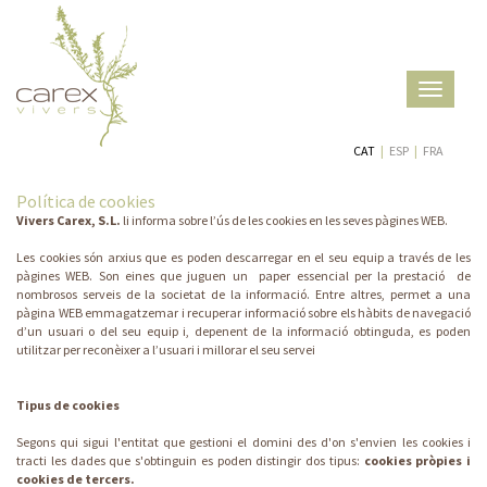
Toggle
navigatio
CAT
|
ESP
|
FRA
Política de cookies
Vivers Carex, S.L.
li informa sobre l’ús de les cookies en les seves pàgines WEB.
Les cookies són arxius que es poden descarregar en el seu equip a través de les
pàgines WEB. Son eines que juguen un paper essencial per la prestació de
nombrosos serveis de la societat de la informació. Entre altres, permet a una
pàgina WEB emmagatzemar i recuperar informació sobre els hàbits de navegació
d’un usuari o del seu equip i, depenent de la informació obtinguda, es poden
utilitzar per reconèixer a l’usuari i millorar el seu servei
Tipus de cookies
Segons qui sigui l'entitat que gestioni el domini des d'on s'envien les cookies i
tracti les dades que s'obtinguin es poden distingir dos tipus:
cookies pròpies i
cookies de tercers.