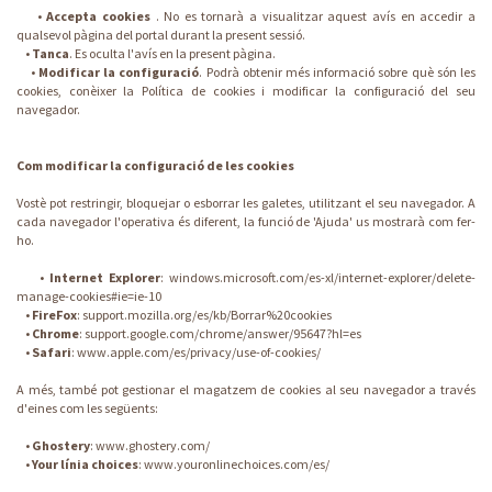
•
Accepta cookies
. No es tornarà a visualitzar aquest avís en accedir a
qualsevol pàgina del portal durant la present sessió.
•
Tanca
. Es oculta l'avís en la present pàgina.
•
Modificar la configuració
. Podrà obtenir més informació sobre què són les
cookies, conèixer la Política de cookies i modificar la configuració del seu
navegador.
Com modificar la configuració de les cookies
Vostè pot restringir, bloquejar o esborrar les galetes, utilitzant el seu navegador. A
cada navegador l'operativa és diferent, la funció de 'Ajuda' us mostrarà com fer-
ho.
•
Internet Explorer
:
windows.microsoft.com/es-xl/internet-explorer/delete-
manage-cookies#ie=ie-10
•
FireFox
:
support.mozilla.org/es/kb/Borrar%20cookies
•
Chrome
:
support.google.com/chrome/answer/95647?hl=es
•
Safari
:
www.apple.com/es/privacy/use-of-cookies/
A més, també pot gestionar el magatzem de cookies al seu navegador a través
d'eines com les següents:
•
Ghostery
:
www.ghostery.com/
•
Your línia choices
:
www.youronlinechoices.com/es/