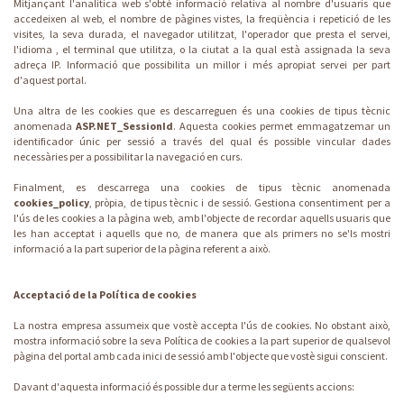
Mitjançant l'analítica web s'obté informació relativa al nombre d'usuaris que
accedeixen al web, el nombre de pàgines vistes, la freqüència i repetició de les
visites, la seva durada, el navegador utilitzat, l'operador que presta el servei,
l'idioma , el terminal que utilitza, o la ciutat a la qual està assignada la seva
adreça IP. Informació que possibilita un millor i més apropiat servei per part
d'aquest portal.
Una altra de les cookies que es descarreguen és una cookies de tipus tècnic
anomenada
ASP.NET_SessionId
. Aquesta cookies permet emmagatzemar un
identificador únic per sessió a través del qual és possible vincular dades
necessàries per a possibilitar la navegació en curs.
Finalment, es descarrega una cookies de tipus tècnic anomenada
cookies_policy
, pròpia, de tipus tècnic i de sessió. Gestiona consentiment per a
l'ús de les cookies a la pàgina web, amb l'objecte de recordar aquells usuaris que
les han acceptat i aquells que no, de manera que als primers no se'ls mostri
informació a la part superior de la pàgina referent a això.
Acceptació de la Política de cookies
La nostra empresa assumeix que vostè accepta l'ús de cookies. No obstant això,
mostra informació sobre la seva Política de cookies a la part superior de qualsevol
pàgina del portal amb cada inici de sessió amb l'objecte que vostè sigui conscient.
Davant d'aquesta informació és possible dur a terme les següents accions: