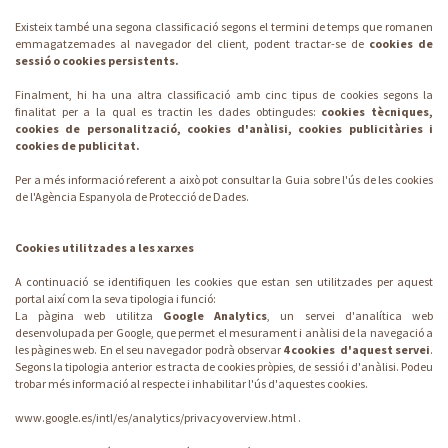
Existeix també una segona classificació segons el termini de temps que romanen
emmagatzemades al navegador del client, podent tractar-se de
cookies de
sessió o cookies persistents.
Finalment, hi ha una altra classificació amb cinc tipus de cookies segons la
finalitat per a la qual es tractin les dades obtingudes:
cookies tècniques,
cookies de personalització, cookies d'anàlisi, cookies publicitàries i
cookies de publicitat.
Per a més informació referent a això pot consultar la
Guia sobre l'ús de les cookies
de l'Agència Espanyola de Protecció de Dades.
Cookies utilitzades a les xarxes
A continuació se identifiquen les cookies que estan sen utilitzades per aquest
portal així com la seva tipologia i funció:
La pàgina web utilitza
Google Analytics
, un servei d'analítica web
desenvolupada per Google, que permet el mesurament i anàlisi de la navegació a
les pàgines web. En el seu navegador podrà observar
4 cookies d'aquest servei
.
Segons la tipologia anterior es tracta de cookies pròpies, de sessió i d'anàlisi. Podeu
trobar més informació al respecte i inhabilitar l'ús d'aquestes cookies.
www.google.es/intl/es/analytics/privacyoverview.html
.