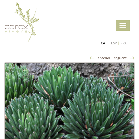
Toggle
navigatio
CAT
|
ESP
|
FRA
anterior
següent