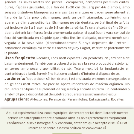
general les seves rosetes són petites i compactes, compostes per fulles curtes,
dures, rígides i gruixudes, que fan de 15-20 cm de llarg per 4-6 d'ample, amb
senyals distintives blanques als marges. Les marques es troben generalment al
llarg de la fulla prop dels marges, amb un perfil triangular, conferint-li una
aparença d'imatge polièdrica. Els marges no són dentats, però al final de la fulla
pot incloure de 1 a 3 espines de 1-3 cm de llargària. Te una alçada de fins 30 cm,
abans de tenir la inflorescència anomenada quiote, el qual és una vara central de
floració ramificada en cúspide que arriba fins 1m d'alçada, ocorrent només una
vegada a la seva vida (d'aproximadament 5 anys depenent de l'entorn i
condicions climàtiques) entre els mesos de juny i agost, morint-se posteriorment
la planta.
Usos freqüents:
Rocalles, llocs molt exposats i en pendents, en jardineria de
baix manteniment. També com a cobresol gràcies a la seva producció d'estolons, i
en zones amb poca disponibilitat de sòl. Tolera molt bé la implantació en
contenidors de jardí. Serveix fins i tot com a planta d'interior si disposa de sol.
Jardinería:
Requereix un sòl ben drenat, i estar situada en zones sense gelades o
de gelades molt febles. No precisa aports importants de matèria orgànica. No
requereix cap tipus de suplement de reg si està plantada en terra. En contenidor o
amb molt poca disponibilitat de substrat requereix regs setmanals d'estiu.
Agrupacions:
Al·lòctones.
Persistents.
Perennifòlies.
Entapissants.
Rocalles.
Aquest espai web utiliza cookies pròpies i de tercers per tal de millorar els nostres
serveis i mostrar publicitat relacionada amb les seves preferències mitjançant
l'anàlisis de la seva navegació. Si continua, entenem que accepta el seu ús. Pot
informar-se sobre la nostra política de cookies
aquí