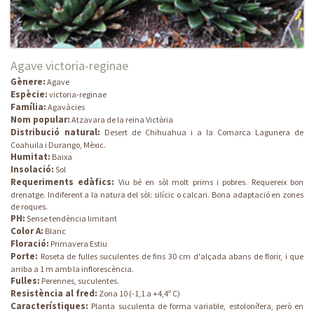
Agave victoria-reginae
Gènere:
Agave
Espècie:
victoria-reginae
Família:
Agavàcies
Nom popular:
Atzavara de la reina Victòria
Distribució natural:
Desert de Chihuahua i a la Comarca Lagunera de
Coahuila i Durango, Mèxic.
Humitat:
Baixa
Insolació:
Sol
Requeriments edàfics:
Viu bé en sòl molt prims i pobres. Requereix bon
drenatge. Indiferent a la natura del sòl: silícic o calcari. Bona adaptació en zones
de roques.
PH:
Sense tendència limitant
Color A:
Blanc
Floració:
Primavera Estiu
Porte:
Roseta de fulles suculentes de fins 30 cm d'alçada abans de florir, i que
arriba a 1 m amb la inflorescència.
Fulles:
Perennes, suculentes.
Resistència al fred:
Zona 10 (-1,1 a +4,4º C)
Característiques:
Planta suculenta de forma variable, estolonífera, però en