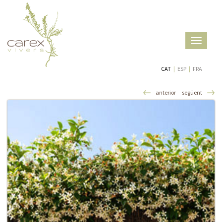
Toggle
navigatio
CAT
|
ESP
|
FRA
anterior
següent