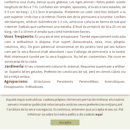
conforma una mata densa quasi globosa. Les tiges primes i fortes poden assolir
longituds de fins a 7 m. Les fulles són simples, oposades, d'ovals a lanceolades, de
3-5 cm de llarg i 1,5-2,5cm d'amplada. Presenten un color verd fosc brillant a la
part superior i més clar a la inferior. Floreix des de la primavera a la tardor. Les flors
són blanques, amb un diámetre de 1-2 cm, amb una corlo·la en forma de tub que
s'obre en 5 pètals que conformen una estrella. El fruit és un folicle de 10 a 25 cm de
llarg, i de 3 a 10 mm d'ampla que conté nombroses llavors.
Usos freqüents:
És una excel·lent entapissant. També especialment indicada
com a enfiladissa si disposa d'un suport (balaustrada, reixa, mur, pèrgola,
columna, etc). De gran potencial ornamental en els jardins tant pel seu fullam
com per la seva floració molt abundant i que s'allarga de primavera a la tardor.
Molt interessant també per la seva fragància. Viu bé en contenidors. Pot viure en
zones prop de la costa.
Jardinería:
El seu creixement natural és ordenat. Requereix suports per a enfilar-
se. Suporta bé les gelades. Prefereix les condicons de sol, però en climes càlids viu
bé a mitja ombra.
Agrupacions:
Al·lòctones.
Persistents.
Perennifòlies.
Aromátiques.
Entapissants.
Enfiladisses.
Aquest espai web utiliza cookies pròpies i de tercers per tal de millorar els nostres
serveis i mostrar publicitat relacionada amb les seves preferències mitjançant
l'anàlisis de la seva navegació. Si continua, entenem que accepta el seu ús. Pot
informar-se sobre la nostra política de cookies
aquí
Accepto
POLÍTICA DE COOKIES
|
AVÍS LEGAL
|
PROTECCIÓ DE DADES