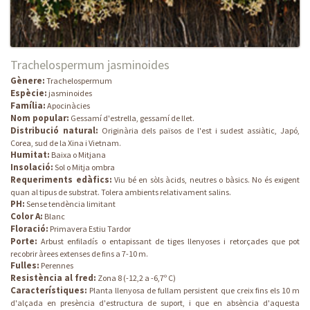
Trachelospermum jasminoides
Gènere:
Trachelospermum
Espècie:
jasminoides
Família:
Apocinàcies
Nom popular:
Gessamí d'estrella, gessamí de llet.
Distribució natural:
Originària dels països de l'est i sudest assiàtic, Japó,
Corea, sud de la Xina i Vietnam.
Humitat:
Baixa o Mitjana
Insolació:
Sol o Mitja ombra
Requeriments edàfics:
Viu bé en sòls àcids, neutres o bàsics. No és exigent
quan al tipus de substrat. Tolera ambients relativament salins.
PH:
Sense tendència limitant
Color A:
Blanc
Floració:
Primavera Estiu Tardor
Porte:
Arbust enfiladís o entapissant de tiges llenyoses i retorçades que pot
recobrir àrees extenses de fins a 7-10 m.
Fulles:
Perennes
Resistència al fred:
Zona 8 (-12,2 a -6,7º C)
Característiques:
Planta llenyosa de fullam persistent que creix fins els 10 m
d'alçada en presència d'estructura de suport, i que en absència d'aquesta