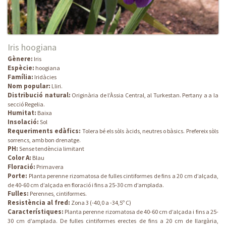
Iris hoogiana
Gènere:
Iris
Espècie:
hoogiana
Família:
Iridàcies
Nom popular:
Lliri.
Distribució natural:
Originària de l’Àssia Central, al Turkestan. Pertany a a la
secció Regelia.
Humitat:
Baixa
Insolació:
Sol
Requeriments edàfics:
Tolera bé els sòls àcids, neutres o bàsics. Prefereix sòls
sorrencs, amb bon drenatge.
PH:
Sense tendència limitant
Color A:
Blau
Floració:
Primavera
Porte:
Planta perenne rizomatosa de fulles cintiformes de fins a 20 cm d’alçada,
de 40-60 cm d’alçada en floració i fins a 25-30 cm d’amplada.
Fulles:
Perennes, cintiformes.
Resistència al fred:
Zona 3 (-40,0 a -34,5º C)
Característiques:
Planta perenne rizomatosa de 40-60 cm d’alçada i fins a 25-
30 cm d’amplada. De fulles cintiformes erectes de fins a 20 cm de llargària,