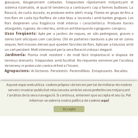
glauques, lleugerament corbades. S’expandeix ràpidament mitjantçant el
sistema rizomatós, el qual té tendencia a contraure’s cap a formes bulboses. La
floració, de curta durada, es produeix entre abril i maig. Floreix en grups de fins a
tres flors en cada tija florífera de color blau a lavanda i amb barbes grogues. Les
flors desprenen una fragància molt intensa i característica. Produeix llavors
allargades, rugoses, de color bru, amb un aril blanquinós o groguenc conspicu.
Usos freqüents:
Apte per a jardins de roques, en sòls pedregosos, graves o
sorres tant silíciques com calcàries. Útil en parterres i bordures a ple sol en zones
seques, fent masses denses que queden farcides de flors. Apte per a talussos amb
un cert pendent. Molt interessant per la seva floració vistosa i elegant.
Jardinería:
Planta molt resistent i de molt fácil implantació si disposa de
terrenys drenants. S’expandeix amb facilitat. No requereix esmenes per l’acidesa
de terreny ni protección contra el fred a l’hivern.
Agrupacions:
Al·lòctones.
Persistents.
Perennifòlies.
Entapissants.
Rocalles.
Aquest espai web utiliza cookies pròpies i de tercers per tal de millorar els nostres
serveis i mostrar publicitat relacionada amb les seves preferències mitjançant
l'anàlisis de la seva navegació. Si continua, entenem que accepta el seu ús. Pot
informar-se sobre la nostra política de cookies
aquí
Accepto
POLÍTICA DE COOKIES
|
AVÍS LEGAL
|
PROTECCIÓ DE DADES
VIVERS CAREX
Ctra. Borgonyà-Orriols (GI-513) Km. 1,9
17844 Cornellà de Terri
(Girona)
Tèl.: 34-972 59 50 10 - Fax: 34-972 59 46 09 -
info@carex.cat
Distribuït per:
Micrològic SLU