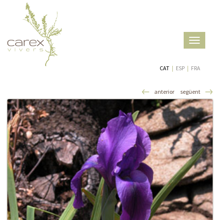
Toggle
navigatio
CAT
|
ESP
|
FRA
anterior
següent