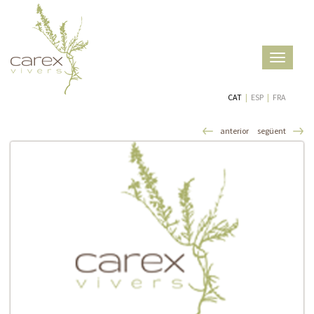
Toggle
navigatio
CAT
|
ESP
|
FRA
anterior
següent