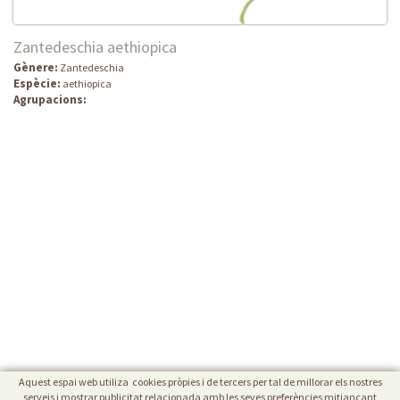
Zantedeschia aethiopica
Gènere:
Zantedeschia
Espècie:
aethiopica
Agrupacions:
Aquest espai web utiliza cookies pròpies i de tercers per tal de millorar els nostres
serveis i mostrar publicitat relacionada amb les seves preferències mitjançant