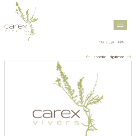
Toggle
navigatio
CAT
|
ESP
|
FRA
anterior
siguiente