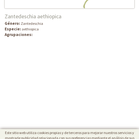
Zantedeschia aethiopica
Género:
Zantedeschia
Especie:
aethiopica
Agrupaciones:
Este sitio web utiliza cookies propias y de terceros para mejorar nuestros servicios y
mostrarle publicidad relacionada con sus preferencias mediante el análisis de sus