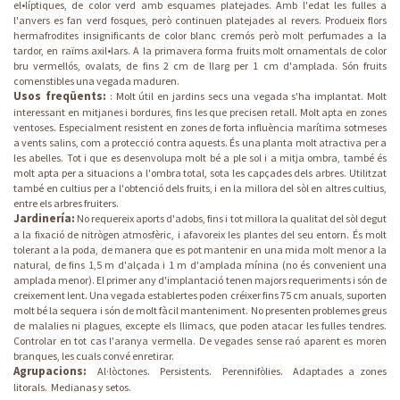
el•líptiques, de color verd amb esquames platejades. Amb l'edat les fulles a
l'anvers es fan verd fosques, però continuen platejades al revers. Produeix flors
hermafrodites insignificants de color blanc cremós però molt perfumades a la
tardor, en raïms axil•lars. A la primavera forma fruits molt ornamentals de color
bru vermellós, ovalats, de fins 2 cm de llarg per 1 cm d'amplada. Són fruits
comenstibles una vegada maduren.
Usos freqüents:
: Molt útil en jardins secs una vegada s'ha implantat. Molt
interessant en mitjanes i bordures, fins les que precisen retall. Molt apta en zones
ventoses. Especialment resistent en zones de forta influència marítima sotmeses
a vents salins, com a protecció contra aquests. És una planta molt atractiva per a
les abelles. Tot i que es desenvolupa molt bé a ple sol i a mitja ombra, també és
molt apta per a situacions a l'ombra total, sota les capçades dels arbres. Utilitzat
també en cultius per a l'obtenció dels fruits, i en la millora del sòl en altres cultius,
entre els arbres fruiters.
Jardinería:
No requereix aports d'adobs, fins i tot millora la qualitat del sòl degut
a la fixació de nitrògen atmosfèric, i afavoreix les plantes del seu entorn. És molt
tolerant a la poda, de manera que es pot mantenir en una mida molt menor a la
natural, de fins 1,5 m d'alçada i 1 m d'amplada mínina (no és convenient una
amplada menor). El primer any d'implantació tenen majors requeriments i són de
creixement lent. Una vegada establertes poden créixer fins 75 cm anuals, suporten
molt bé la sequera i són de molt fàcil manteniment. No presenten problemes greus
de malalies ni plagues, excepte els llimacs, que poden atacar les fulles tendres.
Controlar en tot cas l'aranya vermella. De vegades sense raó aparent es moren
branques, les cuals convé enretirar.
Agrupacions:
Al·lòctones.
Persistents.
Perennifòlies.
Adaptades a zones
litorals.
Medianas y setos.