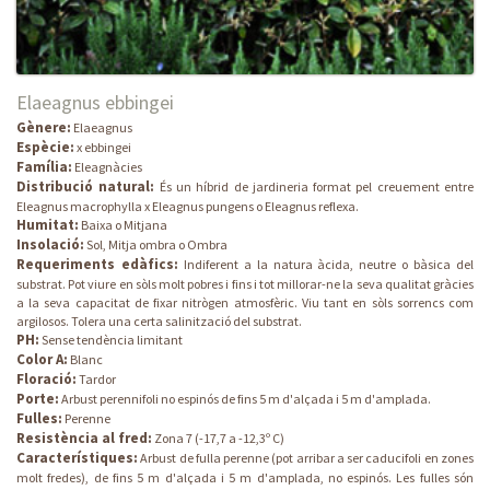
Elaeagnus ebbingei
Gènere:
Elaeagnus
Espècie:
x ebbingei
Família:
Eleagnàcies
Distribució natural:
És un híbrid de jardineria format pel creuement entre
Eleagnus macrophylla x Eleagnus pungens o Eleagnus reflexa.
Humitat:
Baixa o Mitjana
Insolació:
Sol, Mitja ombra o Ombra
Requeriments edàfics:
Indiferent a la natura àcida, neutre o bàsica del
substrat. Pot viure en sòls molt pobres i fins i tot millorar-ne la seva qualitat gràcies
a la seva capacitat de fixar nitrògen atmosfèric. Viu tant en sòls sorrencs com
argilosos. Tolera una certa salinització del substrat.
PH:
Sense tendència limitant
Color A:
Blanc
Floració:
Tardor
Porte:
Arbust perennifoli no espinós de fins 5 m d'alçada i 5 m d'amplada.
Fulles:
Perenne
Resistència al fred:
Zona 7 (-17,7 a -12,3º C)
Característiques:
Arbust de fulla perenne (pot arribar a ser caducifoli en zones
molt fredes), de fins 5 m d'alçada i 5 m d'amplada, no espinós. Les fulles són