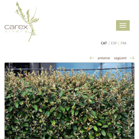
Toggle
navigatio
CAT
|
ESP
|
FRA
anterior
següent