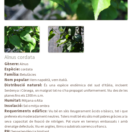
Alnus cordata
Gènere:
Alnus
Espècie:
cordata
Família:
Betulàcies
Nom popular:
Vern napolità, vern italià.
Distribució natural:
És una espècie endèmica del sud d’Itàlia, incloent
Serdenya i Còrsega, on malgrat tot no s’ha propagat uniformement. Viu des de les
planes fins els 1300 m.s.m.
Humitat:
Mitjana o Alta
Insolació:
Sol o mitja ombra
Requeriments edàfics:
Viu bé en sòls lleugerament àcids o bàsics, tot i que
prefereix els moderadament neutres. Tolers molt bé els sòls molt pobres gràcies a la
seva capacitat de fixació de nitrògen. Pot viure en terrenys embassats i amb
drenatge defectuós. Viu en argiles, llims o substrats sorrencs o francs.
PH:
Sense tendència limitant