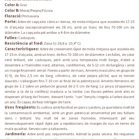
Color A:
Groc
Color B:
Morat/Porpra/Fúcsia
Floració:
Primavera
Porte:
Arbre de capçada cònica i densa, de mida mitjana que assoleix els 17-25
m d’alçada (excepcionalment els 28 m), amb un tronc de fins 70-100 cm de
diàmetre. La capçada pot arribar a 4-8 m de diàmetre.
Fulles:
Caduques
Resistència al fred:
Zona 5 (-28,8 a -23,4º C)
Característiques:
Arbre de creixement ràpid de mida mitjana que assoleix els
17-25 m d’alçada, amb un tronc de fins 70-100 cm de diàmetre. Les fulles, de color
verd brillant, són caduques, però amb una temporada molt llarga, d’abril a
desembre a l’hemisferi nord, alternes, cordiformes, de 5-12 cm de llargària i amb
un marge finament serrat. Floreix a partir de març. Aments masculins en grups de
3(-5), de fins 2,5 cm de llarg, cilíndrics, de color porpra pàl·lid, que es tornen
daurats i s’allarguen fins 7-10 cm al final de la polinització. Aments femenins en
grups de 1-2 sobre un peduncle gruixut de 2-5 cm de llarg. La pinya (d’aparença
similar a la de la conífera) madura a la tardor. Les llavors petites amb ales es
dispersen al llarg de l’hivern, deixant l’antic “con” llenyós i negrós a l’arbre durant
un any. És capaç de fixar nitrògen de l’aire.
Usos freqüents:
Es cultiva amb facilitat en parcs i jardins, ja que tolera molt bé
la contaminació ambiental, amb un gran potencial ornamental pel seu fullam
dens i brillant. Viu molt bé en zones humides. Interessant pel seu
desenvolupament ràpid. Apte per a repoblacions de marges de rius en terres de
mala qualitat. Serveix com a tallavents.
Jardinería:
Arbre amb poc requeriments. Admet la poda severa. No requereix