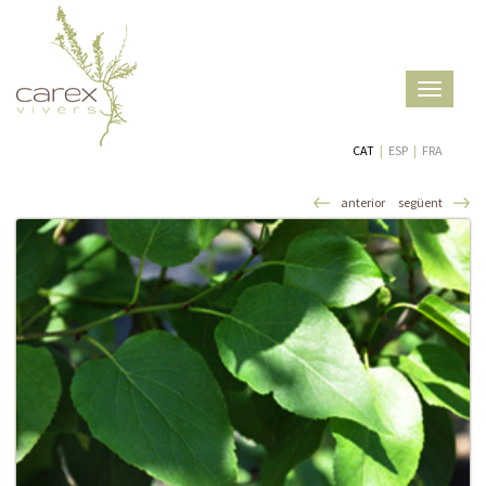
Toggle
navigatio
CAT
|
ESP
|
FRA
anterior
següent