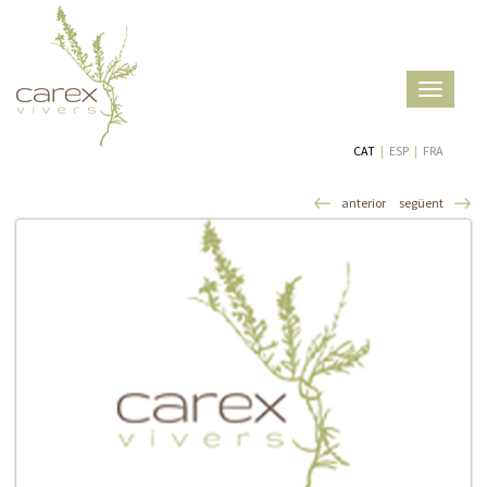
Toggle
navigatio
CAT
|
ESP
|
FRA
anterior
següent