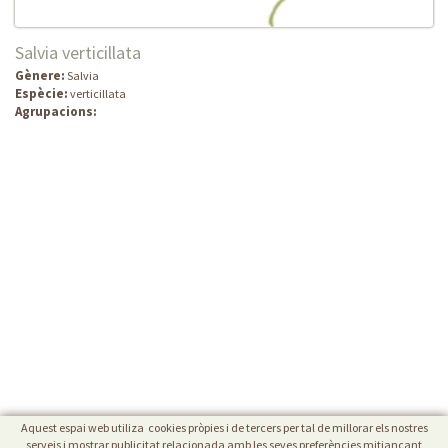
Salvia verticillata
Gènere:
Salvia
Espècie:
verticillata
Agrupacions:
Aquest espai web utiliza cookies pròpies i de tercers per tal de millorar els nostres
serveis i mostrar publicitat relacionada amb les seves preferències mitjançant