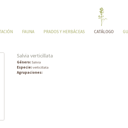
TACIÓN
FAUNA
PRADOS Y HERBÁCEAS
CATÁLOGO
GU
Salvia verticillata
Género:
Salvia
Especie:
verticillata
Agrupaciones: