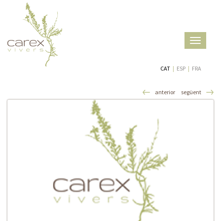
Toggle
navigatio
CAT
|
ESP
|
FRA
anterior
següent