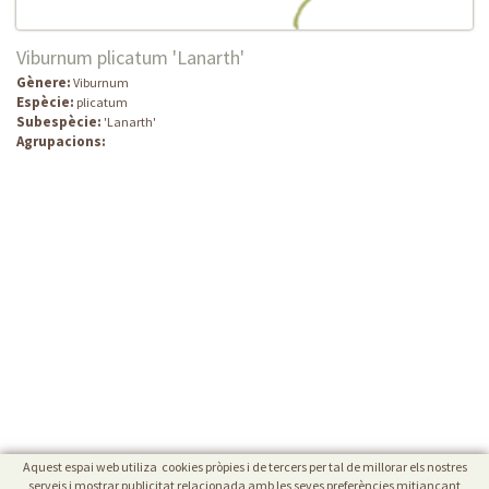
Viburnum plicatum 'Lanarth'
Gènere:
Viburnum
Espècie:
plicatum
Subespècie:
'Lanarth'
Agrupacions:
Aquest espai web utiliza cookies pròpies i de tercers per tal de millorar els nostres
serveis i mostrar publicitat relacionada amb les seves preferències mitjançant