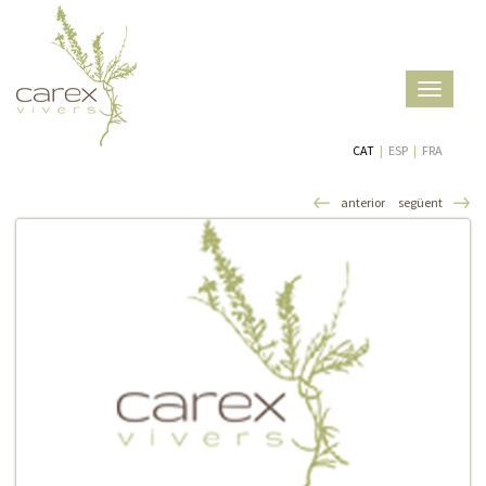
Toggle
navigatio
CAT
|
ESP
|
FRA
anterior
següent