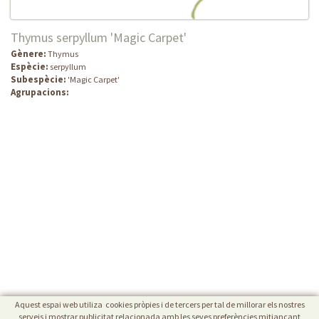
Thymus serpyllum 'Magic Carpet'
Gènere:
Thymus
Espècie:
serpyllum
Subespècie:
'Magic Carpet'
Agrupacions:
Aquest espai web utiliza cookies pròpies i de tercers per tal de millorar els nostres
serveis i mostrar publicitat relacionada amb les seves preferències mitjançant