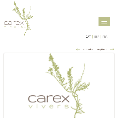
Toggle
navigatio
CAT
|
ESP
|
FRA
anterior
següent