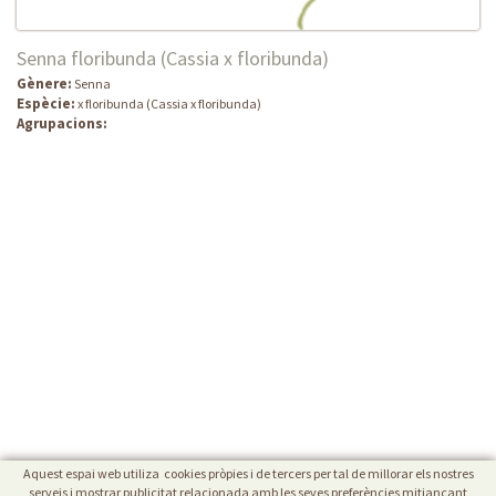
Senna floribunda (Cassia x floribunda)
Gènere:
Senna
Espècie:
x floribunda (Cassia x floribunda)
Agrupacions:
Aquest espai web utiliza cookies pròpies i de tercers per tal de millorar els nostres
serveis i mostrar publicitat relacionada amb les seves preferències mitjançant