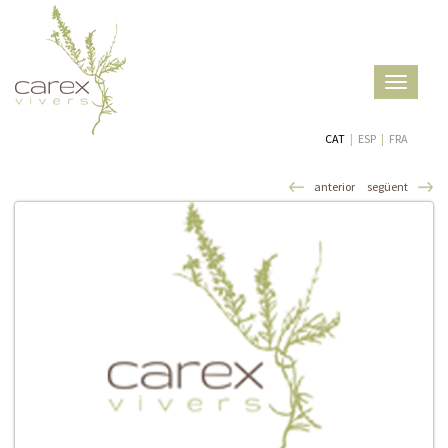
Toggle
navigatio
CAT
|
ESP
|
FRA
anterior
següent