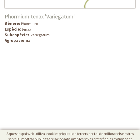
Phormium tenax 'Variegatum'
Gènere:
Phormium
Espècie:
tenax
Subespècie:
'Variegatum'
Agrupacions:
Aquest espai web utiliza cookies pròpies i de tercers per tal de millorar els nostres
serveis i mostrar publicitat relacionada amb les seves preferències mitjançant