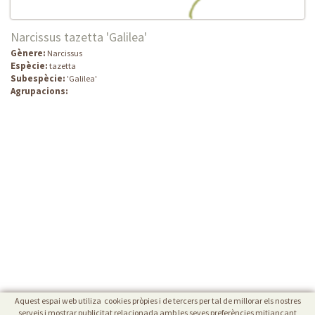
Narcissus tazetta 'Galilea'
Gènere:
Narcissus
Espècie:
tazetta
Subespècie:
'Galilea'
Agrupacions:
Aquest espai web utiliza cookies pròpies i de tercers per tal de millorar els nostres
serveis i mostrar publicitat relacionada amb les seves preferències mitjançant