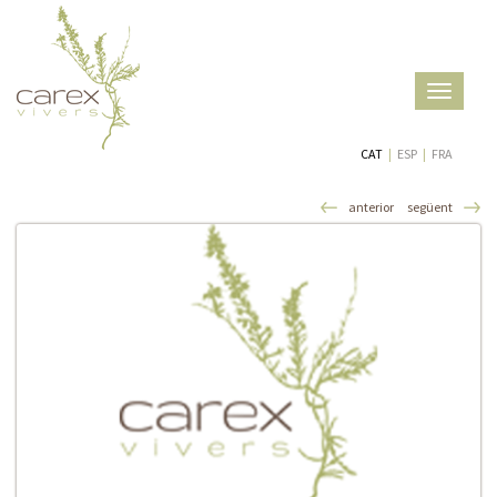
Toggle
navigatio
CAT
|
ESP
|
FRA
anterior
següent