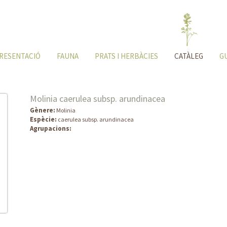
RESENTACIÓ
FAUNA
PRATS I HERBÀCIES
CATÀLEG
G
Molinia caerulea subsp. arundinacea
Gènere:
Molinia
Espècie:
caerulea subsp. arundinacea
Agrupacions: