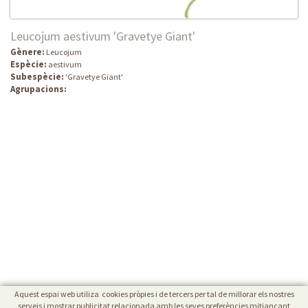
Leucojum aestivum 'Gravetye Giant'
Gènere:
Leucojum
Espècie:
aestivum
Subespècie:
'Gravetye Giant'
Agrupacions:
Aquest espai web utiliza cookies pròpies i de tercers per tal de millorar els nostres
serveis i mostrar publicitat relacionada amb les seves preferències mitjançant