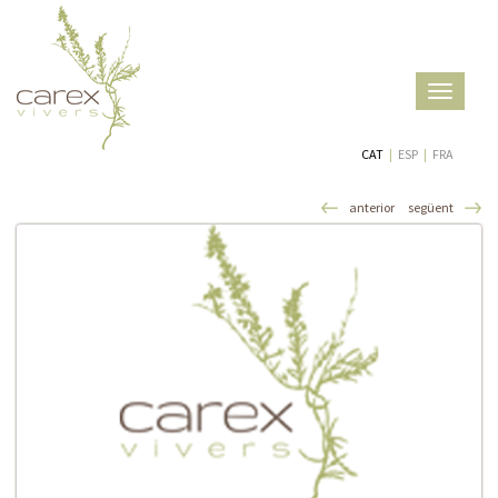
Toggle
navigatio
CAT
|
ESP
|
FRA
anterior
següent