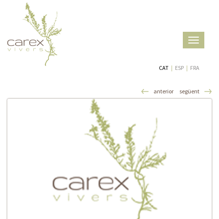
Toggle
navigatio
CAT
|
ESP
|
FRA
anterior
següent