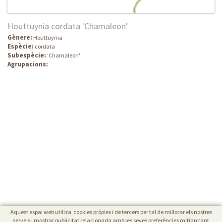
Houttuynia cordata 'Chamaleon'
Gènere:
Houttuynia
Espècie:
cordata
Subespècie:
'Chamaleon'
Agrupacions:
Aquest espai web utiliza cookies pròpies i de tercers per tal de millorar els nostres
serveis i mostrar publicitat relacionada amb les seves preferències mitjançant