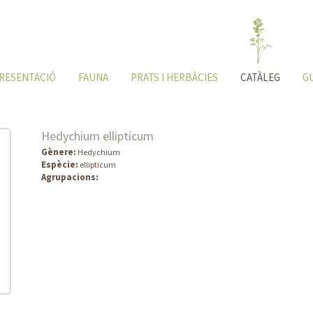
RESENTACIÓ
FAUNA
PRATS I HERBÀCIES
CATÀLEG
G
Hedychium ellipticum
Gènere:
Hedychium
Espècie:
ellipticum
Agrupacions: