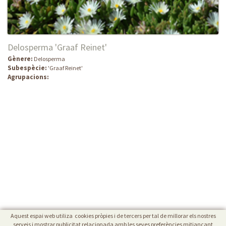
Delosperma 'Graaf Reinet'
Gènere:
Delosperma
Subespècie:
'Graaf Reinet'
Agrupacions:
Aquest espai web utiliza cookies pròpies i de tercers per tal de millorar els nostres
serveis i mostrar publicitat relacionada amb les seves preferències mitjançant