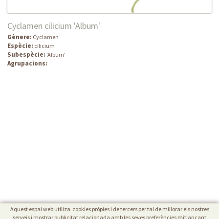
Cyclamen cilicium 'Album'
Gènere:
Cyclamen
Espècie:
cilicium
Subespècie:
'Album'
Agrupacions:
Aquest espai web utiliza cookies pròpies i de tercers per tal de millorar els nostres
serveis i mostrar publicitat relacionada amb les seves preferències mitjançant