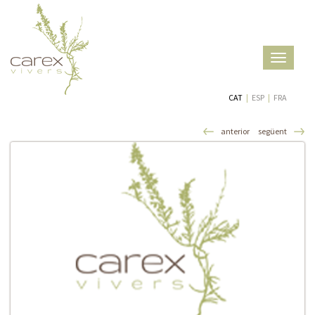
Toggle
navigatio
CAT
|
ESP
|
FRA
anterior
següent