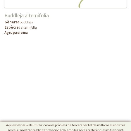
Buddleja alternifolia
Gènere:
Buddleja
Espècie:
alternifolia
Agrupacions:
Aquest espai web utiliza cookies pròpies i de tercers per tal de millorar els nostres
serveis i mostrar publicitat relacionada amb les seves preferències mitjançant