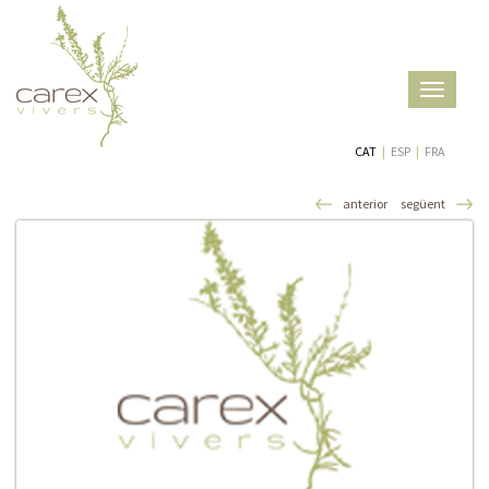
Toggle
navigatio
CAT
|
ESP
|
FRA
anterior
següent