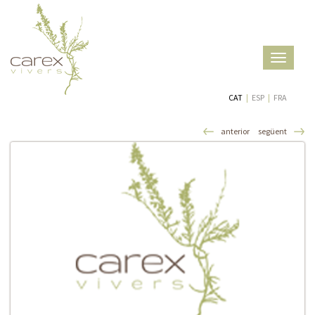
Toggle
navigatio
CAT
|
ESP
|
FRA
anterior
següent