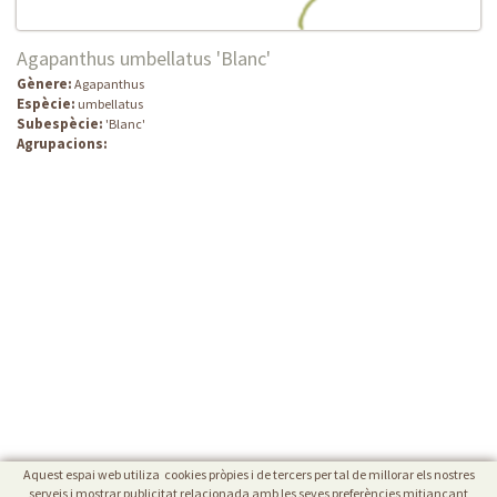
Agapanthus umbellatus 'Blanc'
Gènere:
Agapanthus
Espècie:
umbellatus
Subespècie:
'Blanc'
Agrupacions:
Aquest espai web utiliza cookies pròpies i de tercers per tal de millorar els nostres
serveis i mostrar publicitat relacionada amb les seves preferències mitjançant