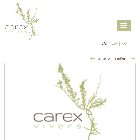
Toggle
navigatio
CAT
|
ESP
|
FRA
anterior
següent