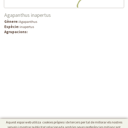
Agapanthus inapertus
Gènere:
Agapanthus
Espècie:
inapertus
Agrupacions:
Aquest espai web utiliza cookies pròpies i de tercers per tal de millorar els nostres
serveis i mostrar publicitat relacionada amb les seves preferències mitjançant