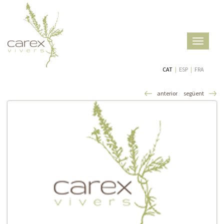
Toggle
navigatio
CAT
|
ESP
|
FRA
anterior
següent