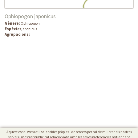
Ophiopogon japonicus
Gènere:
Ophiopogon
Espècie:
japonicus
Agrupacions:
Aquest espai web utiliza cookies pròpies i de tercers per tal de millorar els nostres
serveis i mostrar publicitat relacionada amb les seves preferències mitjançant