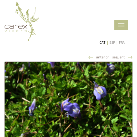
Toggle
navigatio
CAT
|
ESP
|
FRA
anterior
següent