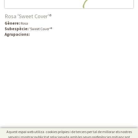
Rosa 'Sweet Cover'®
Gènere:
Rosa
Subespècie:
'Sweet Cover'®
Agrupacions:
Aquest espai web utiliza cookies pròpies i de tercers per tal de millorar els nostres
serveis i mostrar publicitat relacionada amb les seves preferències mitjançant