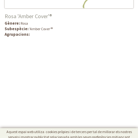
Rosa 'Amber Cover'®
Gènere:
Rosa
Subespècie:
'Amber Cover'®
Agrupacions:
Aquest espai web utiliza cookies pròpies i de tercers per tal de millorar els nostres
serveis i mostrar publicitat relacionada amb les seves preferències mitjançant