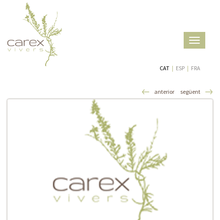
Toggle
navigatio
CAT
|
ESP
|
FRA
anterior
següent