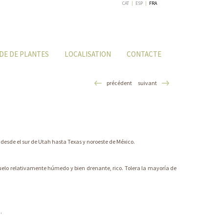
CAT
|
ESP
|
FRA
DE DE PLANTES
LOCALISATION
CONTACTE
précédent
suivant
 desde el sur de Utah hasta Texas y noroeste de México.
 suelo relativamente húmedo y bien drenante, rico. Tolera la mayoría de
.