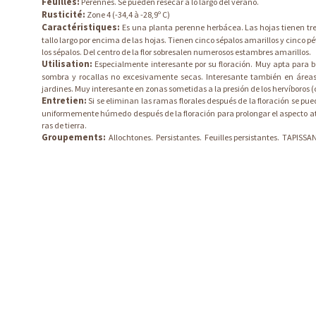
Feuilles:
Perennes. Se pueden resecar a lo largo del verano.
Rusticité:
Zone 4 (-34,4 à -28,9º C)
Caractéristiques:
Es una planta perenne herbácea. Las hojas tienen tres 
tallo largo por encima de las hojas. Tienen cinco sépalos amarillos y cinco p
los sépalos. Del centro de la flor sobresalen numerosos estambres amarillos.
Utilisation:
Especialmente interesante por su floración. Muy apta para b
sombra y rocallas no excesivamente secas. Interesante también en áreas
jardines. Muy interesante en zonas sometidas a la presión de los hervíboros (c
Entretien:
Si se eliminan las ramas florales después de la floración se pu
uniformemente húmedo después de la floración para prolongar el aspecto atra
ras de tierra.
Groupements:
Allochtones.
Persistantes.
Feuilles persistantes.
TAPISSA