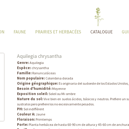
ON
FAUNE
PRAIRIES ET HERBACÉES
CATALOGUE
GUI
Aquilegia chrysantha
Genre:
Aquilegia
Espèce:
chrysantha
Famille:
Ranunculáceas
Nom populaire:
Colombina dorada
Origine géographique:
Es originaria del sudoeste de los Estados Unidos,
Besoin d'humidité:
Moyenne
Exposition soleil:
Soleil ou Mi-ombre
Nature du sol:
Vive bien en suelos ácidos, básicos y neutros. Prefiere un
sustratos pero prefiere los no excesivamente pesados.
PH:
Sol indifférent
Couleur A:
Jaune
Floraison:
Primtemps
Porte:
Planta herbácea de hasta 60-90 cm de altura y 45-60 cm de anchura