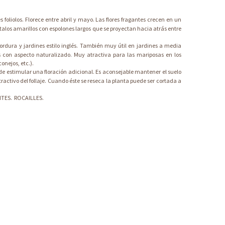
foliolos. Florece entre abril y mayo. Las flores fragantes crecen en un
étalos amarillos con espolones largos que se proyectan hacia atrás entre
ordura y jardines estilo inglés. También muy útil en jardines a media
 con aspecto naturalizado. Muy atractiva para las mariposas en los
onejos, etc.).
ede estimular una floración adicional. Es aconsejable mantener el suelo
ctivo del follaje. Cuando éste se reseca la planta puede ser cortada a
NTES.
ROCAILLES.