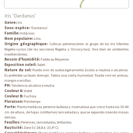
Iris 'Dardanus'
Genre:
Iris
Sous-espèce:
'Dardanus'
Famille:
Iridáceas
Nom populaire:
Lírio.
Origine géographique:
Cultivar perteneciente al grupo de los Iris híbridos
Regelio-cyclus (de las secciones Regelia y Oncocyclus). Vive bien en ambientes
mediterráneos.
Besoin d'humidité:
Faible ou Moyenne
Exposition soleil:
Soleil
Nature du sol:
Puede vivir de suelos ligeramente ácidos a neutros o alcalinos.
Es preferible un buen drenaje. Tolera una cierta humedad. Puede vivir en arenas,
margas o arcillas.
PH:
Tendencia alcalina o neutra
Couleur A:
Violet
Couleur B:
Fuchsia
Floraison:
Primtemps
Porte:
Planta herbácea perenne bulbosa y rizomatosa que crece hasta los 30-40
cm de altura, de hojas cintiformes lanceoladas y que se expande creando masas
densas.
Feuilles:
Perennes, lanceoladas, brillantes.
Rusticité:
Zone 5 (-28,8 à -23,4º C)
Caractéristiques:
Planta herbácea perenne bulbosa y rizomatosa que crece