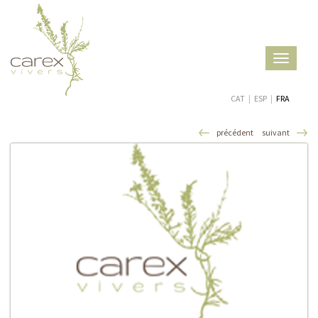
Toggle
navigatio
CAT
|
ESP
|
FRA
précédent
suivant