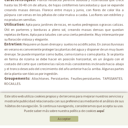
hasta los 30-40 cm de altura, de hojas cintiformes lanceoladas y que se expande
creando masas densas. Florece entre mayo y junio, con flores de color lila a
púrpura con venas en los pétalos de color malva a caoba. Las flores son estériles y
no producen semillas.
Utilisation:
Apta para jardines de rocas, en suelos pedregosos o gravas calizas.
Útil en parterres y borduras a pleno sol, creando masas densas que quedan
repletas de flores. Apta para taludes con una cierta pendiente. Muy interesante por
su floración vistosa y elegante.
Entretien:
Requiere un buen drenaje y suelos no acidificados. En zonas lluviosas
en verano es conveniente proteger las plantas del agua y disponer de un muy buen
drenaje. Se puede impantar como bulbo, como rizoma o como planta. Si se planta
en forma de rizoma se debe hacer en posición horizontal, en un ángulo con el
costado del corte que contiene las raíces más consistentes inclinado hacia abajo
y el tronco desecado del crecimiento del año anterior hacía arriba. Algunas partes
de la planta son tóxicas por ingestión.
Groupements:
Allochtones.
Persistantes.
Feuilles persistantes.
TAPISSANTES.
ROCAILLES.
Este sitio web utiliza cookies propias y de terceros para mejorar nuestros servicios y
mostrarle publicidad relacionada con sus preferencias mediante el análisis de sus
hábitos de navegación. Si continua navegando, consideramos que acepta su uso.
Puede saber más sobre nuestra política de cookies
aquí
Accepter
POLÍTICA DE COOKIES
|
AVIS JURIDIQUE
|
PROTECTION DE DONNÉES
VIVERS CAREX
Ctra. Borgonyà-Orriols (GI-513) Km. 1,9
17844 Cornellà de Terri