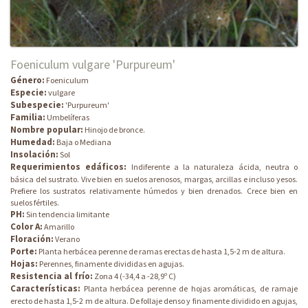
Foeniculum vulgare 'Purpureum'
Género:
Foeniculum
Especie:
vulgare
Subespecie:
'Purpureum'
Familia:
Umbelíferas
Nombre popular:
Hinojo de bronce.
Humedad:
Baja o Mediana
Insolación:
Sol
Requerimientos edáficos:
Indiferente a la naturaleza ácida, neutra o
básica del sustrato. Vive bien en suelos arenosos, margas, arcillas e incluso yesos.
Prefiere los sustratos relativamente húmedos y bien drenados. Crece bien en
suelos fértiles.
PH:
Sin tendencia limitante
Color A:
Amarillo
Floración:
Verano
Porte:
Planta herbácea perenne de ramas erectas de hasta 1,5-2 m de altura.
Hojas:
Perennes, finamente divididas en agujas.
Resistencia al frío:
Zona 4 (-34,4 a -28,9º C)
Características:
Planta herbácea perenne de hojas aromáticas, de ramaje
erecto de hasta 1,5-2 m de altura. De follaje denso y finamente dividido en agujas,