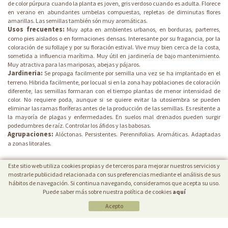
de color púrpura cuando la planta es joven, gris verdoso cuando es adulta. Florece
en verano en abundantes umbelas compuestas, repletas de diminutas flores
amarillas. Las semillas también són muy aromáticas.
Usos frecuentes:
Muy apta en ambientes urbanos, en borduras, parterres,
como pies aislados o en formaciones densas. Interesante por su fragancia, por la
coloración de su follaje y por su floración estival. Vive muy bien cerca de la costa,
sometida a influencia marítima. Muy útil en jardinería de bajo mantenimiento.
Muy atractiva para las mariposas, abejas y pájaros.
Jardineria:
Se propaga facilmente por semilla una vez se ha implantado en el
terreno. Hibrida facilmente, por locual si en la zona hay poblaciones de coloración
diferente, las semillas formaran con el tiempo plantas de menor intensidad de
color. No requiere poda, aunque si se quiere evitar la utosiembra se pueden
eliminar las ramas floríferas antes de la producción de las semillas. Es resitente a
la mayoría de plagas y enfermedades. En suelos mal drenados pueden surgir
podedumbres de raíz. Controlar los áfidos y las babosas.
Agrupaciones:
Alóctonas.
Persistentes.
Perennifolias.
Aromáticas.
Adaptadas
a zonas litorales.
Este sitio web utiliza cookies propias y de terceros para mejorar nuestros servicios y
mostrarle publicidad relacionada con sus preferencias mediante el análisis de sus
hábitos de navegación. Si continua navegando, consideramos que acepta su uso.
Puede saber más sobre nuestra política de cookies
aquí
Acepto
POLÍTICA DE COOKIES
|
AVISO LEGAL
|
PROTECCIÓN DE DATOS
VIVERS CAREX
Ctra. Borgonyà-Orriols (GI-513) Km. 1,9
17844 Cornellà de Terri