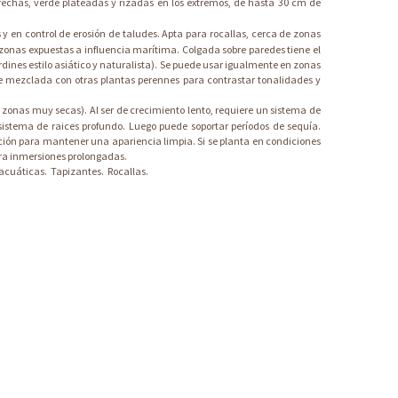
echas, verde plateadas y rizadas en los extremos, de hasta 30 cm de
 en control de erosión de taludes. Apta para rocallas, cerca de zonas
 zonas expuestas a influencia marítima. Colgada sobre paredes tiene el
dines estilo asiático y naturalista). Se puede usar igualmente en zonas
 mezclada con otras plantas perennes para contrastar tonalidades y
onas muy secas). Al ser de crecimiento lento, requiere un sistema de
istema de raices profundo. Luego puede soportar períodos de sequía.
ción para mantener una apariencia limpia. Si se planta en condiciones
era inmersiones prolongadas.
acuáticas.
Tapizantes.
Rocallas.