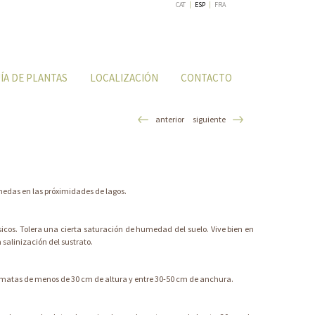
CAT
|
ESP
|
FRA
ÍA DE PLANTAS
LOCALIZACIÓN
CONTACTO
anterior
siguiente
edas en las próximidades de lagos.
sicos. Tolera una cierta saturación de humedad del suelo. Vive bien en
salinización del sustrato.
matas de menos de 30 cm de altura y entre 30-50 cm de anchura.