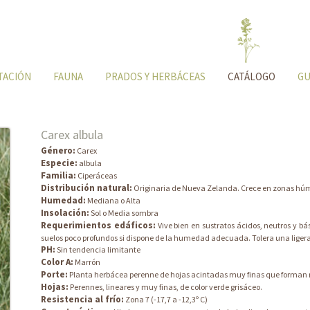
TACIÓN
FAUNA
PRADOS Y HERBÁCEAS
CATÁLOGO
GU
Carex albula
Género:
Carex
Especie:
albula
Familia:
Ciperáceas
Distribución natural:
Originaria de Nueva Zelanda. Crece en zonas húm
Humedad:
Mediana o Alta
Insolación:
Sol o Media sombra
Requerimientos edáficos:
Vive bien en sustratos ácidos, neutros y bá
suelos poco profundos si dispone de la humedad adecuada. Tolera una ligera 
PH:
Sin tendencia limitante
Color A:
Marrón
Porte:
Planta herbácea perenne de hojas acintadas muy finas que forman 
Hojas:
Perennes, lineares y muy finas, de color verde grisáceo.
Resistencia al frío:
Zona 7 (-17,7 a -12,3º C)