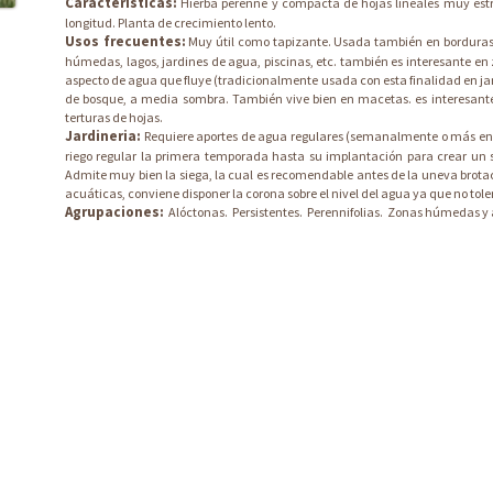
Características:
Hierba perenne y compacta de hojas lineales muy estr
longitud. Planta de crecimiento lento.
Usos frecuentes:
Muy útil como tapizante. Usada también en borduras y
húmedas, lagos, jardines de agua, piscinas, etc. también es interesante en
aspecto de agua que fluye (tradicionalmente usada con esta finalidad en jar
de bosque, a media sombra. También vive bien en macetas. es interesante
terturas de hojas.
Jardineria:
Requiere aportes de agua regulares (semanalmente o más en z
riego regular la primera temporada hasta su implantación para crear un s
Admite muy bien la siega, la cual es recomendable antes de la uneva brota
acuáticas, conviene disponer la corona sobre el nivel del agua ya que no tol
Agrupaciones:
Alóctonas.
Persistentes.
Perennifolias.
Zonas húmedas y 