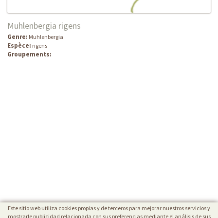
Muhlenbergia rigens
Genre:
Muhlenbergia
Espèce:
rigens
Groupements:
Este sitio web utiliza cookies propias y de terceros para mejorar nuestros servicios y
mostrarle publicidad relacionada con sus preferencias mediante el análisis de sus