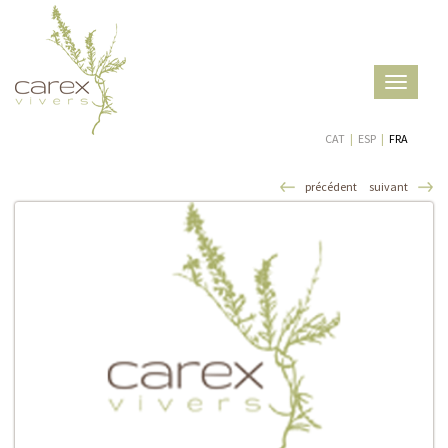
Toggle
navigatio
CAT
|
ESP
|
FRA
précédent
suivant