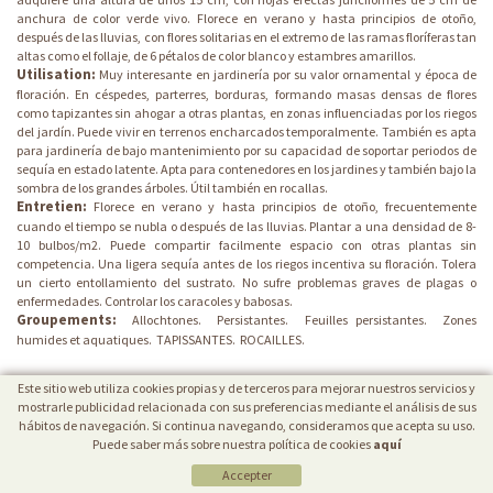
anchura de color verde vivo. Florece en verano y hasta principios de otoño,
después de las lluvias, con flores solitarias en el extremo de las ramas floríferas tan
altas como el follaje, de 6 pétalos de color blanco y estambres amarillos.
Utilisation:
Muy interesante en jardinería por su valor ornamental y época de
floración. En céspedes, parterres, borduras, formando masas densas de flores
como tapizantes sin ahogar a otras plantas, en zonas influenciadas por los riegos
del jardín. Puede vivir en terrenos encharcados temporalmente. También es apta
para jardinería de bajo mantenimiento por su capacidad de soportar periodos de
sequía en estado latente. Apta para contenedores en los jardines y también bajo la
sombra de los grandes árboles. Útil también en rocallas.
Entretien:
Florece en verano y hasta principios de otoño, frecuentemente
cuando el tiempo se nubla o después de las lluvias. Plantar a una densidad de 8-
10 bulbos/m2. Puede compartir facilmente espacio con otras plantas sin
competencia. Una ligera sequía antes de los riegos incentiva su floración. Tolera
un cierto entollamiento del sustrato. No sufre problemas graves de plagas o
enfermedades. Controlar los caracoles y babosas.
Groupements:
Allochtones.
Persistantes.
Feuilles persistantes.
Zones
humides et aquatiques.
TAPISSANTES.
ROCAILLES.
Este sitio web utiliza cookies propias y de terceros para mejorar nuestros servicios y
mostrarle publicidad relacionada con sus preferencias mediante el análisis de sus
hábitos de navegación. Si continua navegando, consideramos que acepta su uso.
Puede saber más sobre nuestra política de cookies
aquí
Accepter
POLÍTICA DE COOKIES
|
AVIS JURIDIQUE
|
PROTECTION DE DONNÉES