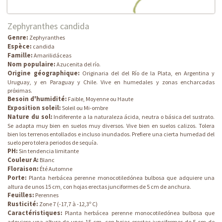
Zephyranthes candida
Genre:
Zephyranthes
Espèce:
candida
Famille:
Amarilidáceas
Nom populaire:
Azucenita del río.
Origine géographique:
Originaria del del Río de la Plata, en Argentina y
Uruguay, y en Paraguay y Chile. Vive en humedales y zonas encharcadas
próximas.
Besoin d'humidité:
Faible, Moyenne ou Haute
Exposition soleil:
Soleil ou Mi-ombre
Nature du sol:
Indiferente a la naturaleza ácida, neutra o básica del sustrato.
Se adapta muy bien en suelos muy diversos. Vive bien en suelos calizos. Tolera
bien los terrenos entollados e incluso inundados. Prefiere una cierta humedad del
suelo pero tolera periodos de sequía.
PH:
Sin tendencia limitante
Couleur A:
Blanc
Floraison:
Été Automne
Porte:
Planta herbácea perenne monocotiledónea bulbosa que adquiere una
altura de unos 15 cm, con hojas erectas junciformes de 5 cm de anchura.
Feuilles:
Perennes
Rusticité:
Zone 7 (-17,7 à -12,3º C)
Caractéristiques:
Planta herbácea perenne monocotiledónea bulbosa que
adquiere una altura de unos 15 cm, con hojas erectas junciformes de 5 cm de