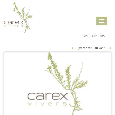
Toggle
navigatio
CAT
|
ESP
|
FRA
précédent
suivant