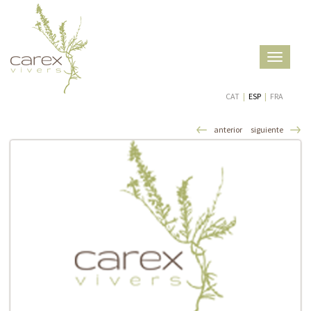
Toggle
navigatio
CAT
|
ESP
|
FRA
anterior
siguiente