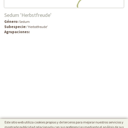
Sedum 'Herbstfreude'
Género:
Sedum
Subespecie:
'Herbstfreude'
Agrupaciones:
Este sitio web utiliza cookies propias y de terceros para mejorar nuestros servicios y
mostrarle publicidad relacionada con sus preferencias mediante el análisis de sus