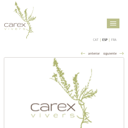
Toggle
navigatio
CAT
|
ESP
|
FRA
anterior
siguiente