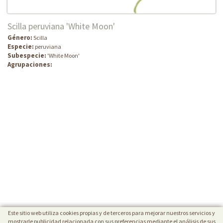
Scilla peruviana 'White Moon'
Género:
Scilla
Especie:
peruviana
Subespecie:
'White Moon'
Agrupaciones:
Este sitio web utiliza cookies propias y de terceros para mejorar nuestros servicios y
mostrarle publicidad relacionada con sus preferencias mediante el análisis de sus