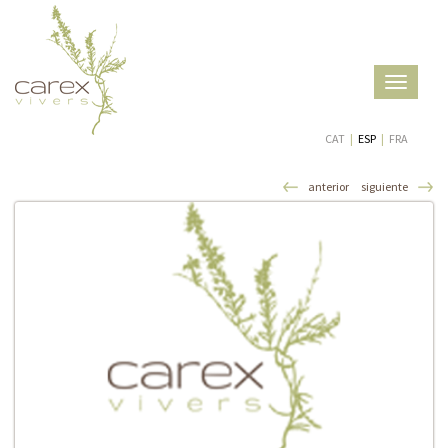
Toggle
navigatio
CAT
|
ESP
|
FRA
anterior
siguiente