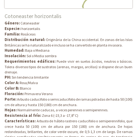
Cotoneaster horizontalis
Género:
Cotoneaster
Especie:
horizontalis
Familia:
Rosáceas
Distribución natural:
Originària de la China occidental. En zonas de las Islas
Británicas se ha naturalizado e incluso se ha convertido en planta invasora.
Humedad:
Baja o Mediana
Insolación:
Sol o Media sombra
Requerimientos edáficos:
Puede vivir en suelos ácidos, neutros o básicos.
Tolera diversos tipos de sustratos (arenas, margas, arcillas) si dispone de un buen
drenaje.
PH:
Sin tendencia limitante
Color A:
Rosa/Malva
Color B:
Blanco
Floración:
Primavera Verano
Porte:
Arbusto caducifolio o semicaducifolio de ramas pstradas de hasta 50 (100)
cm de altura y hasta 150 (180) cm de anchura.
Hojas:
Normalmente caducas, a veces perennes o semiperennes.
Resistencia al frío:
Zona 6 (-23,3 a -17,8º C)
Características:
Arbusto de hábito rastrero caducifolio o semiperennifolio, que
crece hasta 50 (100) cm de altura por 150 (180) cm de anchura. De hojas
redondeadas, brillantes, de color verde oscuro, de 0,5-1,3 cm de largo. De ramas
rígidas ramificadas simétricamente en forma de espina de pez, de tendencia