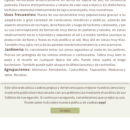
postrada. Florece entre primavera y verano de color rosa o blanco. En otoño forma
los frutos coloreados intensamente de rojo o anaranjado, muy numerosos.
Usos frecuentes:
Planta de uso ornamental muy popularizada gracias a su
adaptación a gran variedad de condiciones climáticas y edáficas, además del
aspecto atractivo de las hojas, de la floración y luego de los frutos coloreados, y por
su uso como tapizante de formación muy densa en parterres y taludes, en zonas
relativamente secas o húmedas y expuestas al sol o a media sombra (aunque la
producción de flores y frutos es más prolífica al sol). Muy útil en zonas muy frías.
También muy apta cerca de las paredes donde tiene tendencia a encaramarse.
Jardineria:
Es conveniente evitar las zonas expuestas al norte en los jardines.
Precisa ser protegida de los vientos intensos o continuados. Tolera muy bien la
poda y el recorte en cualquier época del año. Puede estar sujeta al fuego
bacteriano. También puede sufrir ataque de áfidos lanudos y de cochinillas.
Agrupaciones:
Alóctonas.
Persistentes.
Caducifolias.
Tapizantes.
Medianas y
setos.
Rocallas.
Este sitio web utiliza cookies propias y de terceros para mejorar nuestros servicios y
mostrarle publicidad relacionada con sus preferencias mediante el análisis de sus
hábitos de navegación. Si continua navegando, consideramos que acepta su uso.
Puede saber más sobre nuestra política de cookies
aquí
Acepto
POLÍTICA DE COOKIES
|
AVISO LEGAL
|
PROTECCIÓN DE DATOS
VIVERS CAREX
Ctra. Borgonyà-Orriols (GI-513) Km. 1,9
17844 Cornellà de Terri
(Girona)
Tèl.: 34-972 59 50 10 - Fax: 34-972 59 46 09 -
info@carex.cat