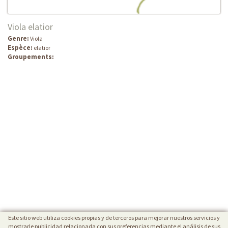
Viola elatior
Genre:
Viola
Espèce:
elatior
Groupements:
Este sitio web utiliza cookies propias y de terceros para mejorar nuestros servicios y
mostrarle publicidad relacionada con sus preferencias mediante el análisis de sus