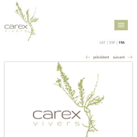
Toggle
navigatio
CAT
|
ESP
|
FRA
précédent
suivant