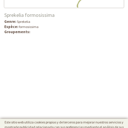
Sprekelia formosissima
Genre:
Sprekelia
Espèce:
formosissima
Groupements:
Este sitio web utiliza cookies propias y de terceros para mejorar nuestros servicios y
mostrarle publicidad relacionada con sus preferencias mediante el análisis de sus