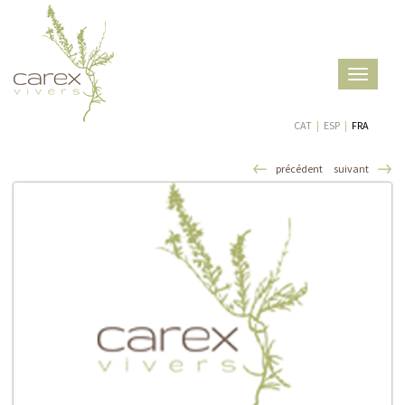
Toggle
navigatio
CAT
|
ESP
|
FRA
précédent
suivant