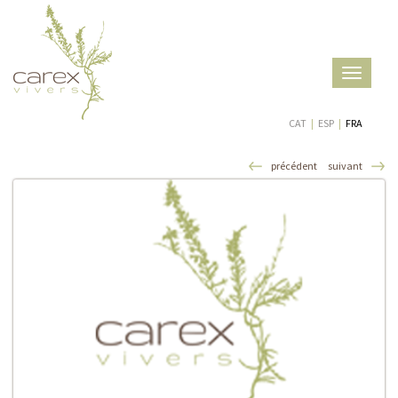
Toggle
navigatio
CAT
|
ESP
|
FRA
précédent
suivant