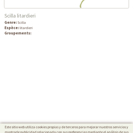
Scilla litardieri
Genre:
Scilla
Espèce:
litardieri
Groupements:
Este sitio web utiliza cookies propias y de terceros para mejorar nuestros servicios y
mostrarle publicidad relacionada con sus preferencias mediante el análisis de sus