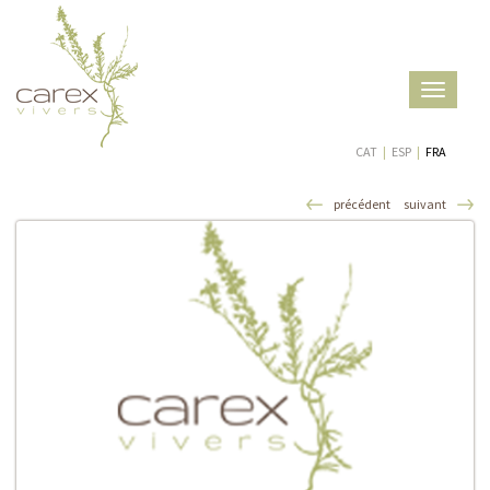
Toggle
navigatio
CAT
|
ESP
|
FRA
précédent
suivant