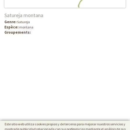
Satureja montana
Genre:
Satureja
Espèce:
montana
Groupements:
Este sitio web utiliza cookies propias y de terceros para mejorar nuestros servicios y
mostrarle publicidad relacionada con sus preferencias mediante el análisis de sus