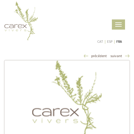
Toggle
navigatio
CAT
|
ESP
|
FRA
précédent
suivant