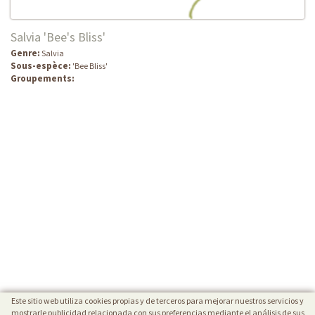
Salvia 'Bee's Bliss'
Genre:
Salvia
Sous-espèce:
'Bee Bliss'
Groupements:
Este sitio web utiliza cookies propias y de terceros para mejorar nuestros servicios y
mostrarle publicidad relacionada con sus preferencias mediante el análisis de sus