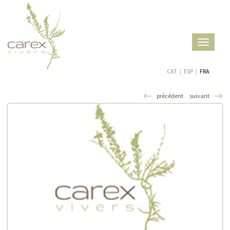
Toggle
navigatio
CAT
|
ESP
|
FRA
précédent
suivant