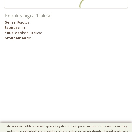
Populus nigra 'Italica'
Genre:
Populus
Espèce:
nigra
Sous-espèce:
'Italica'
Groupements:
Este sitio web utiliza cookies propias y de terceros para mejorar nuestros servicios y
mostrarle publicidad relacionada con sus preferencias mediante el análisis de sus