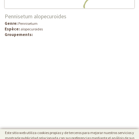
Pennisetum alopecuroides
Genre:
Pennisetum
Espèce:
alopecuroides
Groupements:
Este sitio web utiliza cookies propias y de terceros para mejorar nuestros servicios y
mostrarle publicidad relacionada con sus preferencias mediante el análisis de sus