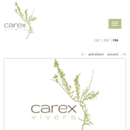
Toggle
navigatio
CAT
|
ESP
|
FRA
précédent
suivant