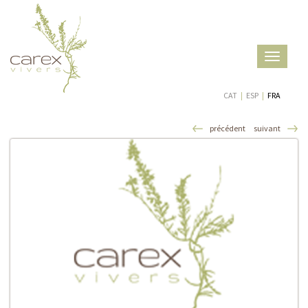
Toggle
navigatio
CAT
|
ESP
|
FRA
précédent
suivant