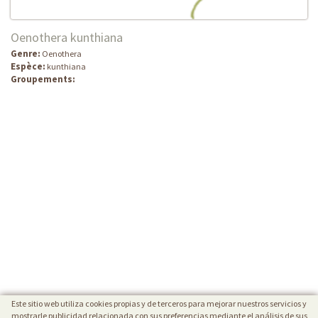
Oenothera kunthiana
Genre:
Oenothera
Espèce:
kunthiana
Groupements:
Este sitio web utiliza cookies propias y de terceros para mejorar nuestros servicios y
mostrarle publicidad relacionada con sus preferencias mediante el análisis de sus