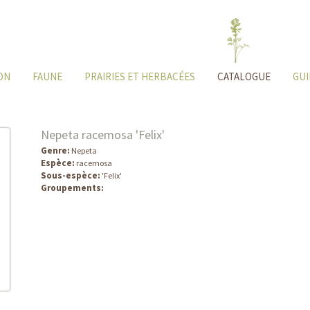
ON
FAUNE
PRAIRIES ET HERBACÉES
CATALOGUE
GUI
Nepeta racemosa 'Felix'
Genre:
Nepeta
Espèce:
racemosa
Sous-espèce:
'Felix'
Groupements: