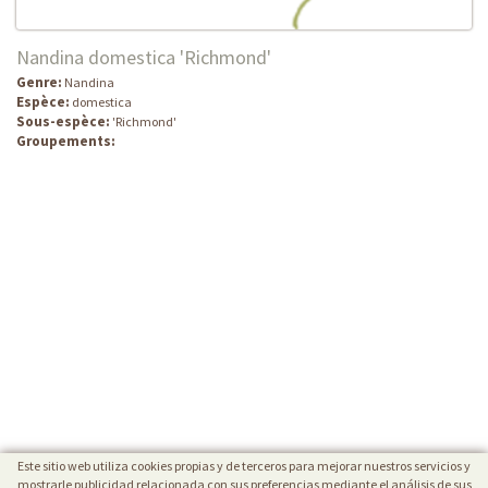
Nandina domestica 'Richmond'
Genre:
Nandina
Espèce:
domestica
Sous-espèce:
'Richmond'
Groupements:
Este sitio web utiliza cookies propias y de terceros para mejorar nuestros servicios y
mostrarle publicidad relacionada con sus preferencias mediante el análisis de sus