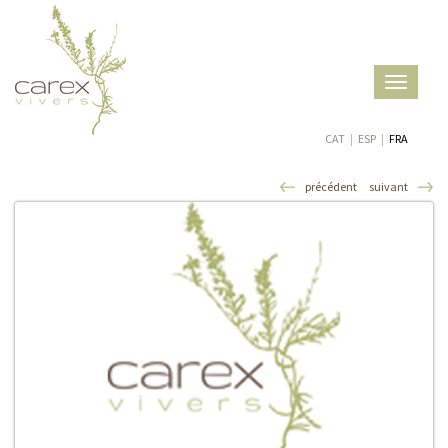
Toggle
navigatio
CAT
|
ESP
|
FRA
précédent
suivant