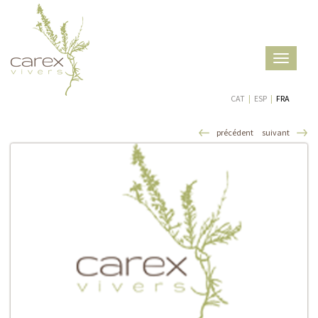
Toggle
navigatio
CAT
|
ESP
|
FRA
précédent
suivant