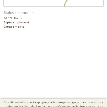
Malus tschonoskii
Genre:
Malus
Espèce:
tschonoskii
Groupements:
Este sitio web utiliza cookies propias y de terceros para mejorar nuestros servicios y
mostrarle publicidad relacionada con sus preferencias mediante el análisis de sus