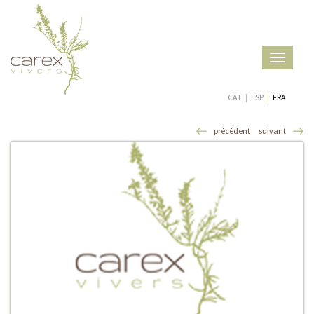
Toggle
navigatio
CAT
|
ESP
|
FRA
précédent
suivant