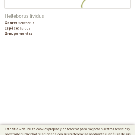
Helleborus lividus
Genre:
Helleborus
Espèce:
lividus
Groupements:
Este sitio web utiliza cookies propias y de terceros para mejorar nuestros servicios y
mostrarle publicidad relacionada con sus preferencias mediante el análisis de sus